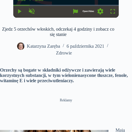
C
D
u
u
r
r
r
a
P
U
S
F
e
t
l
n
e
u
n
i
a
m
t
l
t
o
Zjedz 5 orzechów włoskich, odczekaj 4 godziny i zobacz co
y
u
t
l
T
n
t
i
s
się stanie
i
e
n
c
m
g
r
e
s
e
Katarzyna Zaręba
6 października 2021
e
Zdrowie
n
Orzechy są bogate w składniki odżywcze i zawierają wiele
korzystnych substancji, w tym wielonienasycone tłuszcze, fenole,
witaminę E i wiele przeciwutleniaczy.
Reklamy
Mają