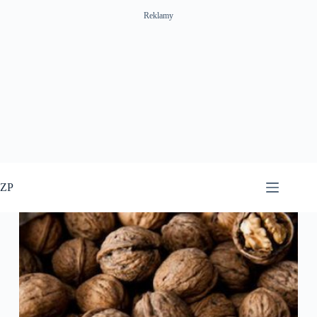
Reklamy
Przejdź
do
ZP
treści