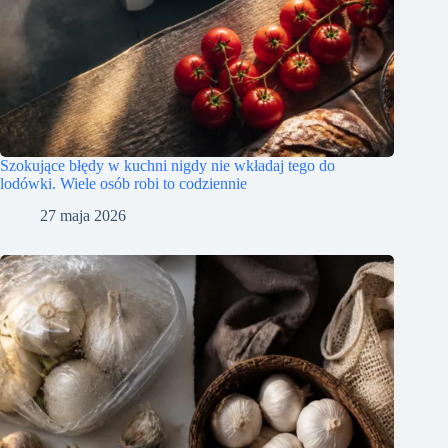
Szokujące błędy w kuchni nigdy nie wkładaj tego do
lodówki. Wiele osób robi to codziennie
27 maja 2026