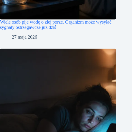
Wiele osób pije wodę o złej porze. Organizm może wysyłać
sygnały ostrzegawcze już dziś
27 maja 2026