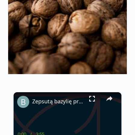
×
Zepsutą bazylię przywrócisz w ciągu kilku minut – stary trik mojej babci!
0:00
/
3:55