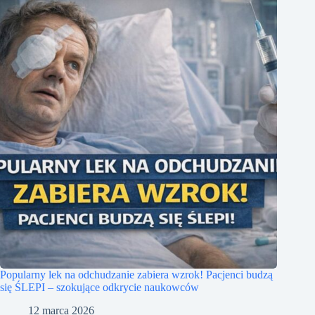
Popularny lek na odchudzanie zabiera wzrok! Pacjenci budzą
się ŚLEPI – szokujące odkrycie naukowców
12 marca 2026