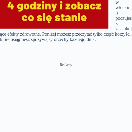
w
włoskic
h
poczujes
z
zaskakuj
ące efekty zdrowotne. Poniżej możesz przeczytać tylko część korzyści,
które osiągniesz spożywając orzechy każdego dnia:
Reklamy