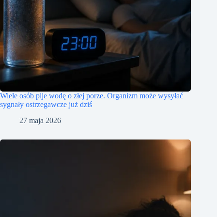
Wiele osób pije wodę o złej porze. Organizm może wysyłać
sygnały ostrzegawcze już dziś
27 maja 2026