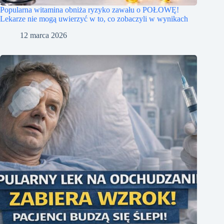
Popularna witamina obniża ryzyko zawału o POŁOWĘ!
Lekarze nie mogą uwierzyć w to, co zobaczyli w wynikach
12 marca 2026