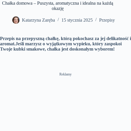
t
o
Chałka domowa – Puszysta, aromatyczna i idealna na każdą
y
u
t
l
T
n
t
i
s
okazję
i
e
n
c
m
g
r
e
s
e
Katarzyna Zaręba
15 stycznia 2025
Przepisy
e
n
Przepis na przepyszną chałkę, którą pokochasz za jej delikatność i
aromat.Jeśli marzysz o wyjątkowym wypieku, który zaspokoi
Twoje kubki smakowe, chałka jest doskonałym wyborem!
Reklamy