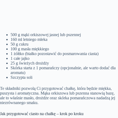
500 g mąki orkiszowej jasnej lub pszennej
160 ml letniego mleka
50 g cukru
100 g masła miękkiego
1 żółtko (białko pozostawić do posmarowania ciasta)
1 całe jajko
25 g świeżych drożdży
Skórka starta z 1 pomarańczy (opcjonalnie, ale warto dodać dla
aromatu)
Szczypta soli
Te składniki pozwolą Ci przygotować chałkę, która będzie miękka,
puszysta i aromatyczna. Mąka orkiszowa lub pszenna stanowią bazę,
ale to właśnie masło, drożdże oraz skórka pomarańczowa nadadzą jej
niezrównanego smaku.
Jak przygotować ciasto na chałkę – krok po kroku