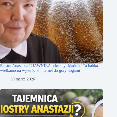
Siostra Anastazja UJAWNIŁA sekretny składnik! Ta babka
wielkanocna wywróciła internet do góry nogami
30 marca 2026