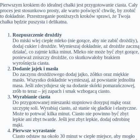
Pierwszym krokiem do idealnej chałki jest przygotowanie ciasta. Cały
proces jest stosunkowo prosty, ale warto poświęcić chwilę, by zrobić
to dokładnie. Przestrzeganie poniższych kroków sprawi, że Twoja
chałka będzie puszysta i delikatna.
Rozpuszczenie drożdży
Do miski wlej ciepłe mleko (nie gorące, aby nie zabić drożdży),
dodaj cukier i drożdże. Wymieszaj dokładnie, aż drożdże zaczną
działać, co zajmie kilka minut. Mleko nie może być zbyt gorące,
ponieważ zniszczy drożdże, co skutkowałoby brakiem
wyrośnięcia ciasta.
Dodanie jajek i masła
Do zaczynu drożdżowego dodaj jajko, żółtko oraz miękkie
masło. Wszystko dokładnie wymieszaj, aż powstanie jednolita
masa. Jeśli zdecydujesz się na dodanie skórki pomarańczowej,
zrób to teraz – jej zapach i smak wzbogacą ciasto.
Wyrabianie ciasta
Do przygotowanej mieszanki stopniowo dosypuj mąkę oraz
szczyptę soli. Wyrabiaj ciasto, aż stanie się gładkie i elastyczne.
Może to potrwać kilka minut. Ciasto nie powinno być zbyt
lepkie ani zbyt twarde. Jeśli jest zbyt lepkie, dodaj odrobinę
mąki.
Pierwsze wyrastanie
Ciasto odstaw na około 30 minut w ciepłe miejsce, aby mogło