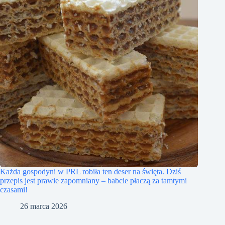
Każda gospodyni w PRL robiła ten deser na święta. Dziś
przepis jest prawie zapomniany – babcie płaczą za tamtymi
czasami!
26 marca 2026