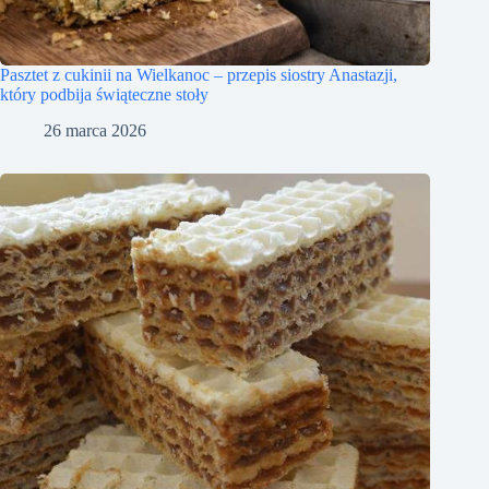
Pasztet z cukinii na Wielkanoc – przepis siostry Anastazji,
który podbija świąteczne stoły
26 marca 2026