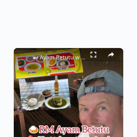
×
🍛 Ayam Betutu w Kuta – Legendarny Balijski Kurczak za 10 zł!