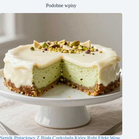
Podobne wpisy
Sernik Pistacjowy Z Białą Czekoladą Który Robi Efekt Wow