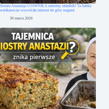
Siostra Anastazja UJAWNIŁA sekretny składnik! Ta babka
wielkanocna wywróciła internet do góry nogami
30 marca 2026