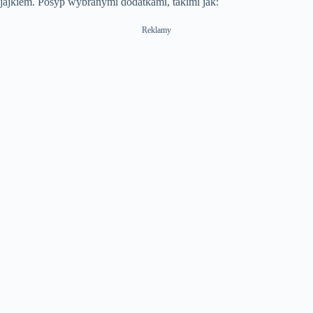
jajkiem. Posyp wybranymi dodatkami, takimi jak:
Reklamy