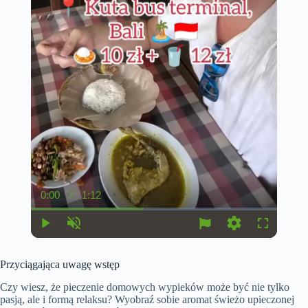
0:00
/
1:12
C
D
u
u
r
r
r
a
P
U
S
F
e
t
l
n
e
u
n
i
a
m
t
l
t
o
Przyciągająca uwagę wstęp
y
u
t
l
T
n
t
i
s
i
e
n
c
Czy wiesz, że pieczenie domowych wypieków może być nie tylko
m
g
r
pasją, ale i formą relaksu? Wyobraź sobie aromat świeżo upieczonej
e
s
e