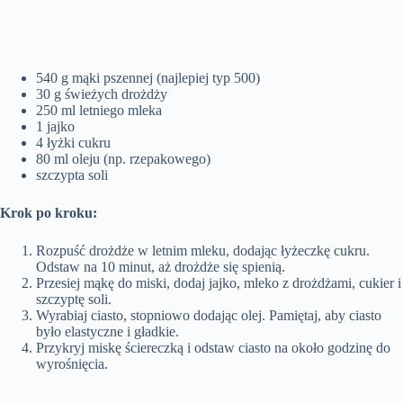
540 g mąki pszennej (najlepiej typ 500)
30 g świeżych drożdży
250 ml letniego mleka
1 jajko
4 łyżki cukru
80 ml oleju (np. rzepakowego)
szczypta soli
Krok po kroku:
Rozpuść drożdże w letnim mleku, dodając łyżeczkę cukru.
Odstaw na 10 minut, aż drożdże się spienią.
Przesiej mąkę do miski, dodaj jajko, mleko z drożdżami, cukier i
szczyptę soli.
Wyrabiaj ciasto, stopniowo dodając olej. Pamiętaj, aby ciasto
było elastyczne i gładkie.
Przykryj miskę ściereczką i odstaw ciasto na około godzinę do
wyrośnięcia.