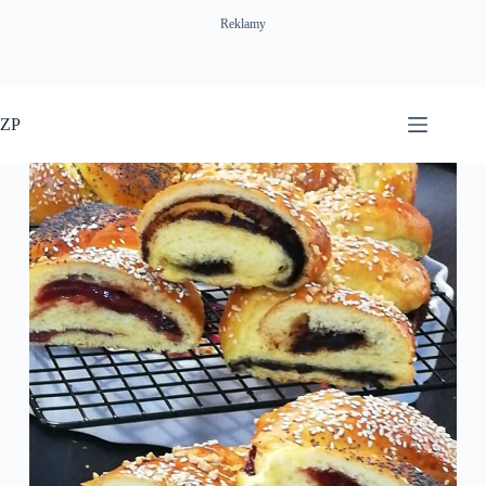
Reklamy
Przejdź
do
ZP
treści