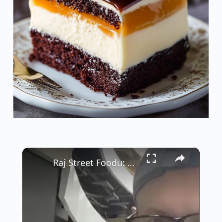
×
Raj Street Foodu: Pad Thai za 60 Batów pod Stacją Ramkhamhaeng 🍜✨