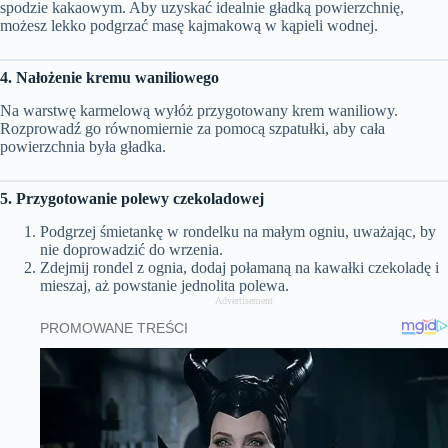
spodzie kakaowym. Aby uzyskać idealnie gładką powierzchnię,
możesz lekko podgrzać masę kajmakową w kąpieli wodnej.
4. Nałożenie kremu waniliowego
Na warstwę karmelową wyłóż przygotowany krem waniliowy.
Rozprowadź go równomiernie za pomocą szpatułki, aby cała
powierzchnia była gładka.
5. Przygotowanie polewy czekoladowej
Podgrzej śmietankę w rondelku na małym ogniu, uważając, by
nie doprowadzić do wrzenia.
Zdejmij rondel z ognia, dodaj połamaną na kawałki czekoladę i
mieszaj, aż powstanie jednolita polewa.
Advertisement