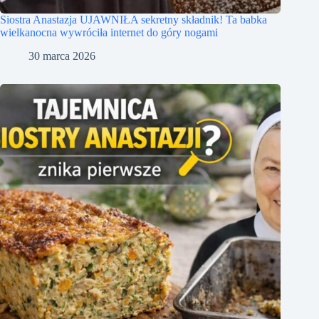
Siostra Anastazja UJAWNIŁA sekretny składnik! Ta babka
wielkanocna wywróciła internet do góry nogami
30 marca 2026