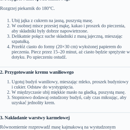
Rozgrzej piekarnik do 180°C.
Ubij jajka z cukrem na jasną, puszystą masę.
W osobnej misce przesiej mąkę, kakao i proszek do pieczenia,
aby składniki były dobrze napowietrzone.
Delikatnie połącz suche składniki z masą jajeczną, mieszając
szpatułką.
Przełóż ciasto do formy (20×30 cm) wyłożonej papierem do
pieczenia. Piecz przez 15–20 minut, aż ciasto będzie sprężyste w
dotyku. Po upieczeniu ostudź.
2. Przygotowanie kremu waniliowego
Ugotuj budyń waniliowy, mieszając mleko, proszek budyniowy
i cukier. Odstaw do wystygnięcia.
W międzyczasie ubij miękkie masło na gładką, puszystą masę.
Stopniowo dodawaj ostudzony budyń, cały czas miksując, aby
uzyskać jednolity krem.
3. Nakładanie warstwy karmelowej
Równomiernie rozprowadź masę kajmakową na wystudzonym