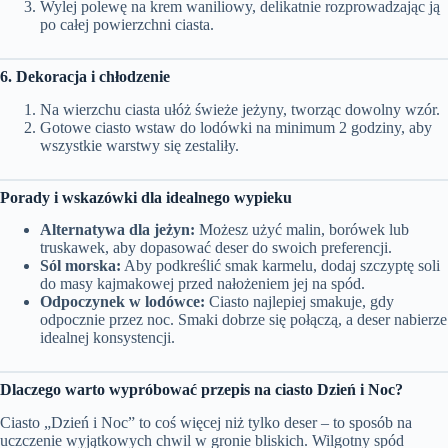
Wylej polewę na krem waniliowy, delikatnie rozprowadzając ją
po całej powierzchni ciasta.
6. Dekoracja i chłodzenie
Na wierzchu ciasta ułóż świeże jeżyny, tworząc dowolny wzór.
Gotowe ciasto wstaw do lodówki na minimum 2 godziny, aby
wszystkie warstwy się zestaliły.
Porady i wskazówki dla idealnego wypieku
Alternatywa dla jeżyn:
Możesz użyć malin, borówek lub
truskawek, aby dopasować deser do swoich preferencji.
Sól morska:
Aby podkreślić smak karmelu, dodaj szczyptę soli
do masy kajmakowej przed nałożeniem jej na spód.
Odpoczynek w lodówce:
Ciasto najlepiej smakuje, gdy
odpocznie przez noc. Smaki dobrze się połączą, a deser nabierze
idealnej konsystencji.
Dlaczego warto wypróbować przepis na ciasto Dzień i Noc?
Ciasto „Dzień i Noc” to coś więcej niż tylko deser – to sposób na
uczczenie wyjątkowych chwil w gronie bliskich. Wilgotny spód