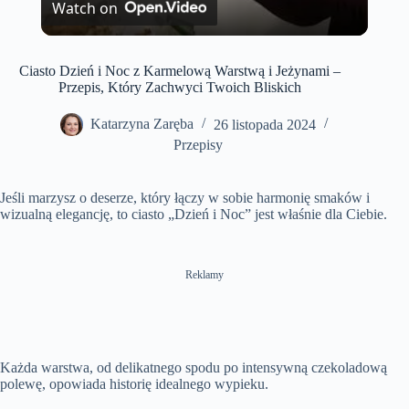
Watch on
i
Ciasto Dzień i Noc z Karmelową Warstwą i Jeżynami –
Przepis, Który Zachwyci Twoich Bliskich
d
Katarzyna Zaręba
26 listopada 2024
Przepisy
e
Jeśli marzysz o deserze, który łączy w sobie harmonię smaków i
o
wizualną elegancję, to ciasto „Dzień i Noc” jest właśnie dla Ciebie.
Reklamy
Każda warstwa, od delikatnego spodu po intensywną czekoladową
polewę, opowiada historię idealnego wypieku.