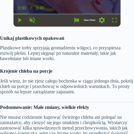
0:00
/
3:40
C
D
u
u
r
r
r
a
P
U
S
F
e
t
l
n
e
u
n
i
a
m
t
l
t
o
Unikaj plastikowych opakowań
y
u
t
l
T
n
t
i
s
i
e
n
c
Plastikowe torby sprzyjają gromadzeniu wilgoci, co przyspiesza
m
g
r
rozwój pleśni. Lepiej sięgnąć po naturalne materiały, takie jak
e
s
e
bawełniane lub lniane worki.
e
n
Krojenie chleba na porcje
Jeśli wiesz, że nie zjesz całego bochenka w ciągu jednego dnia, pokrój
chleb na porcje i przechowuj w odpowiednich warunkach. To prosty
sposób na lepsze zarządzanie zapasami.
Podsumowanie: Małe zmiany, wielkie efekty
Nie musisz codziennie kupować świeżego chleba ani polegać na
zamrażarce, aby cieszyć się jego smakiem i chrupkością. Wystarczy
zastosować kilka sprawdzonych metod przechowywania, takich jak
wilgotna ściereczka, seler czy lniane worki, by przedłużyć świeżość