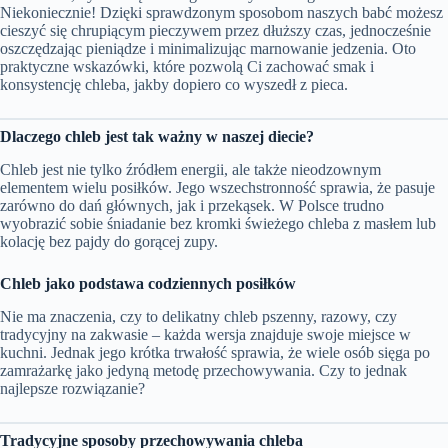
Niekoniecznie! Dzięki sprawdzonym sposobom naszych babć możesz
cieszyć się chrupiącym pieczywem przez dłuższy czas, jednocześnie
oszczędzając pieniądze i minimalizując marnowanie jedzenia. Oto
praktyczne wskazówki, które pozwolą Ci zachować smak i
konsystencję chleba, jakby dopiero co wyszedł z pieca.
Dlaczego chleb jest tak ważny w naszej diecie?
Chleb jest nie tylko źródłem energii, ale także nieodzownym
elementem wielu posiłków. Jego wszechstronność sprawia, że pasuje
zarówno do dań głównych, jak i przekąsek. W Polsce trudno
wyobrazić sobie śniadanie bez kromki świeżego chleba z masłem lub
kolację bez pajdy do gorącej zupy.
Chleb jako podstawa codziennych posiłków
Nie ma znaczenia, czy to delikatny chleb pszenny, razowy, czy
tradycyjny na zakwasie – każda wersja znajduje swoje miejsce w
kuchni. Jednak jego krótka trwałość sprawia, że wiele osób sięga po
zamrażarkę jako jedyną metodę przechowywania. Czy to jednak
najlepsze rozwiązanie?
Tradycyjne sposoby przechowywania chleba