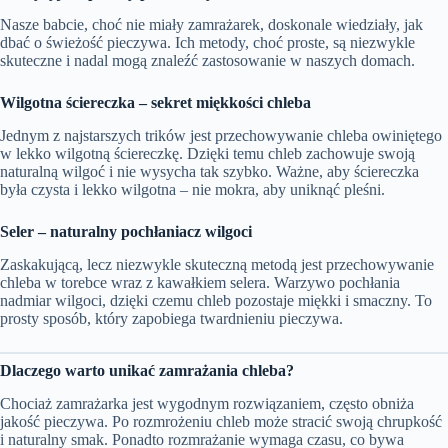
Nasze babcie, choć nie miały zamrażarek, doskonale wiedziały, jak
dbać o świeżość pieczywa. Ich metody, choć proste, są niezwykle
skuteczne i nadal mogą znaleźć zastosowanie w naszych domach.
Wilgotna ściereczka – sekret miękkości chleba
Jednym z najstarszych trików jest przechowywanie chleba owiniętego
w lekko wilgotną ściereczkę. Dzięki temu chleb zachowuje swoją
naturalną wilgoć i nie wysycha tak szybko. Ważne, aby ściereczka
była czysta i lekko wilgotna – nie mokra, aby uniknąć pleśni.
Seler – naturalny pochłaniacz wilgoci
Zaskakującą, lecz niezwykle skuteczną metodą jest przechowywanie
chleba w torebce wraz z kawałkiem selera. Warzywo pochłania
nadmiar wilgoci, dzięki czemu chleb pozostaje miękki i smaczny. To
prosty sposób, który zapobiega twardnieniu pieczywa.
Dlaczego warto unikać zamrażania chleba?
Chociaż zamrażarka jest wygodnym rozwiązaniem, często obniża
jakość pieczywa. Po rozmrożeniu chleb może stracić swoją chrupkość
i naturalny smak. Ponadto rozmrażanie wymaga czasu, co bywa