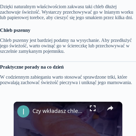
Dzięki naturalnym właściwościom zakwasu taki chleb dłużej
zachowuje świeżość. Wystarczy przechowywać go w lnianym worku
lub papierowej torebce, aby cieszyć się jego smakiem przez kilka dni.
Chleb pszenny
Chleb pszenny jest bardziej podatny na wysychanie. Aby przedłużyć
jego świeżość, warto owinąć go w ściereczkę lub przechowywać w
szczelnie zamykanym pojemniku.
Praktyczne porady na co dzień
W codziennym zabieganiu warto stosować sprawdzone triki, które
pozwalają zachować świeżość pieczywa i uniknąć jego marnowania.
×
Czy wkładasz chleb do lodówki? Błędem jest nie popełnić ponownie, oto jak zachować to dobrze