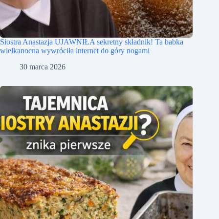
Siostra Anastazja UJAWNIŁA sekretny składnik! Ta babka
wielkanocna wywróciła internet do góry nogami
30 marca 2026