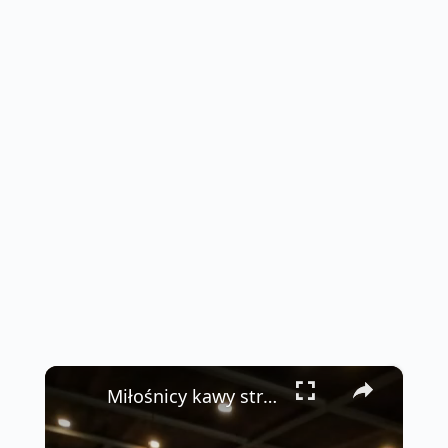
×
Miłośnicy kawy straciliby tutaj kontrolę 🤯☕