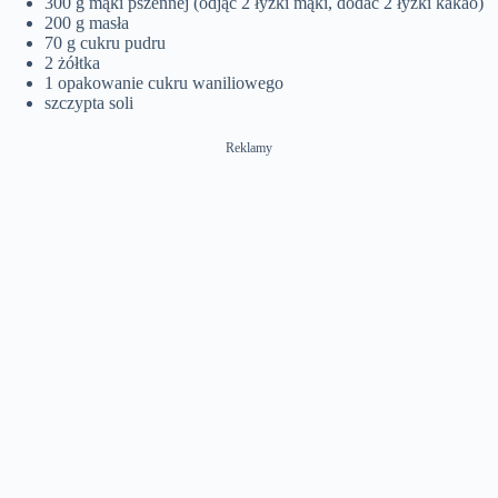
300 g mąki pszennej (odjąć 2 łyżki mąki, dodać 2 łyżki kakao)
200 g masła
70 g cukru pudru
2 żółtka
1 opakowanie cukru waniliowego
szczypta soli
Reklamy