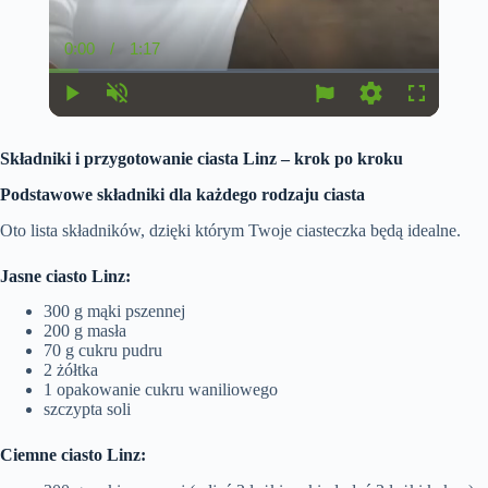
0:00
/
1:17
C
D
u
u
r
r
r
a
P
U
S
F
e
t
l
n
e
u
n
i
a
m
t
l
t
o
Składniki i przygotowanie ciasta Linz – krok po kroku
y
u
t
l
T
n
t
i
s
i
e
n
c
Podstawowe składniki dla każdego rodzaju ciasta
m
g
r
e
s
e
Oto lista składników, dzięki którym Twoje ciasteczka będą idealne.
e
n
Jasne ciasto Linz:
300 g mąki pszennej
200 g masła
70 g cukru pudru
2 żółtka
1 opakowanie cukru waniliowego
szczypta soli
Ciemne ciasto Linz: