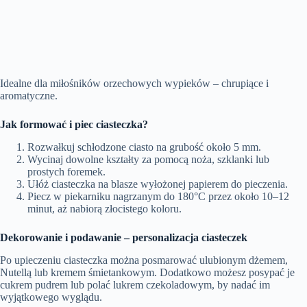
Idealne dla miłośników orzechowych wypieków – chrupiące i
aromatyczne.
Jak formować i piec ciasteczka?
Rozwałkuj schłodzone ciasto na grubość około 5 mm.
Wycinaj dowolne kształty za pomocą noża, szklanki lub
prostych foremek.
Ułóż ciasteczka na blasze wyłożonej papierem do pieczenia.
Piecz w piekarniku nagrzanym do 180°C przez około 10–12
minut, aż nabiorą złocistego koloru.
Dekorowanie i podawanie – personalizacja ciasteczek
Po upieczeniu ciasteczka można posmarować ulubionym dżemem,
Nutellą lub kremem śmietankowym. Dodatkowo możesz posypać je
cukrem pudrem lub polać lukrem czekoladowym, by nadać im
wyjątkowego wyglądu.