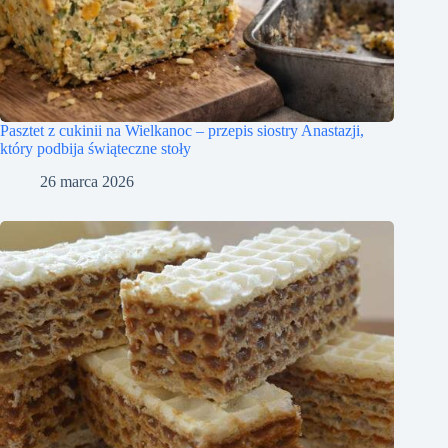
Pasztet z cukinii na Wielkanoc – przepis siostry Anastazji,
który podbija świąteczne stoły
26 marca 2026