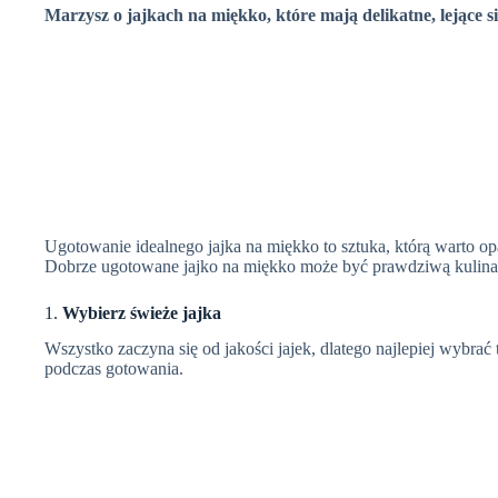
e
Marzysz o jajkach na miękko, które mają delikatne, lejące si
Ugotowanie idealnego jajka na miękko to sztuka, którą warto op
Dobrze ugotowane jajko na miękko może być prawdziwą kulinarną
1.
Wybierz świeże jajka
Wszystko zaczyna się od jakości jajek, dlatego najlepiej wybrać 
podczas gotowania.