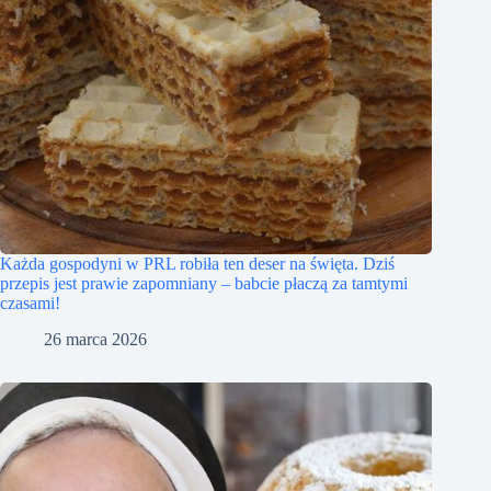
Każda gospodyni w PRL robiła ten deser na święta. Dziś
przepis jest prawie zapomniany – babcie płaczą za tamtymi
czasami!
26 marca 2026