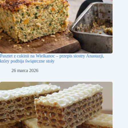
Pasztet z cukinii na Wielkanoc – przepis siostry Anastazji,
który podbija świąteczne stoły
26 marca 2026