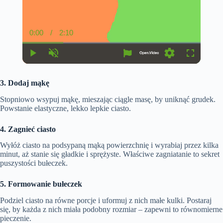
0:00
/
2:10
C
D
u
u
r
r
r
a
P
U
S
F
e
t
l
n
e
u
n
i
a
m
t
l
t
o
3. Dodaj mąkę
y
u
t
l
T
n
t
i
s
i
e
n
c
Stopniowo wsypuj mąkę, mieszając ciągle masę, by uniknąć grudek.
m
g
r
Powstanie elastyczne, lekko lepkie ciasto.
e
s
e
e
n
4. Zagnieć ciasto
Wyłóż ciasto na podsypaną mąką powierzchnię i wyrabiaj przez kilka
minut, aż stanie się gładkie i sprężyste. Właściwe zagniatanie to sekret
puszystości bułeczek.
5. Formowanie bułeczek
Podziel ciasto na równe porcje i uformuj z nich małe kulki. Postaraj
się, by każda z nich miała podobny rozmiar – zapewni to równomierne
pieczenie.