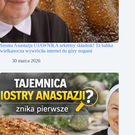
Siostra Anastazja UJAWNIŁA sekretny składnik! Ta babka
wielkanocna wywróciła internet do góry nogami
30 marca 2026