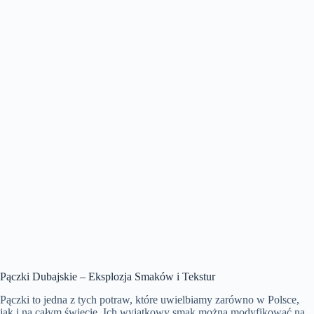
Pączki Dubajskie – Eksplozja Smaków i Tekstur
Pączki to jedna z tych potraw, które uwielbiamy zarówno w Polsce,
jak i na całym świecie. Ich wyjątkowy smak można modyfikować na