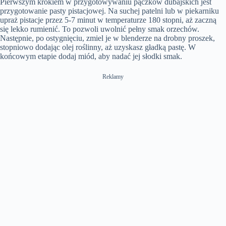
Pierwszym krokiem w przygotowywaniu pączków dubajskich jest
przygotowanie pasty pistacjowej. Na suchej patelni lub w piekarniku
upraż pistacje przez 5-7 minut w temperaturze 180 stopni, aż zaczną
się lekko rumienić. To pozwoli uwolnić pełny smak orzechów.
Następnie, po ostygnięciu, zmiel je w blenderze na drobny proszek,
stopniowo dodając olej roślinny, aż uzyskasz gładką pastę. W
końcowym etapie dodaj miód, aby nadać jej słodki smak.
Reklamy