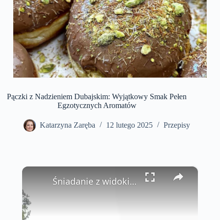
Pączki z Nadzieniem Dubajskim: Wyjątkowy Smak Pełen
Egzotycznych Aromatów
Katarzyna Zaręba
12 lutego 2025
Przepisy
×
Śniadanie z widokiem w Phu Quoc 🌴🍜 Marzysz o śniadaniu z widokiem na ocean i tropikalną zieleń?