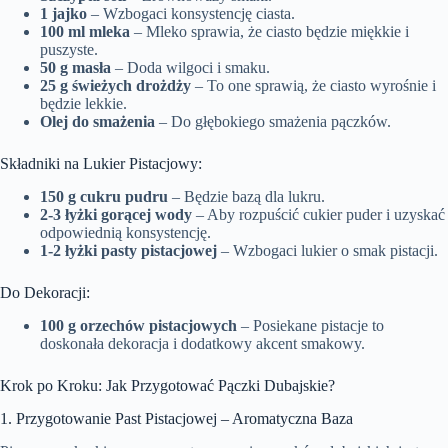
1 jajko
– Wzbogaci konsystencję ciasta.
100 ml mleka
– Mleko sprawia, że ciasto będzie miękkie i
puszyste.
50 g masła
– Doda wilgoci i smaku.
25 g świeżych drożdży
– To one sprawią, że ciasto wyrośnie i
będzie lekkie.
Olej do smażenia
– Do głębokiego smażenia pączków.
Składniki na Lukier Pistacjowy:
150 g cukru pudru
– Będzie bazą dla lukru.
2-3 łyżki gorącej wody
– Aby rozpuścić cukier puder i uzyskać
odpowiednią konsystencję.
1-2 łyżki pasty pistacjowej
– Wzbogaci lukier o smak pistacji.
Do Dekoracji:
100 g orzechów pistacjowych
– Posiekane pistacje to
doskonała dekoracja i dodatkowy akcent smakowy.
Krok po Kroku: Jak Przygotować Pączki Dubajskie?
1. Przygotowanie Past Pistacjowej – Aromatyczna Baza