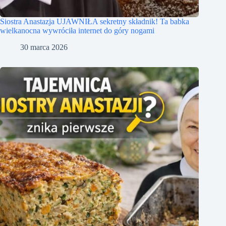
Siostra Anastazja UJAWNIŁA sekretny składnik! Ta babka
wielkanocna wywróciła internet do góry nogami
30 marca 2026