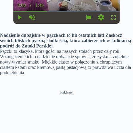
0:00
/
1:45
C
D
u
u
r
r
r
a
P
U
S
F
e
t
l
n
e
u
n
i
a
m
t
l
t
o
Nadzienie dubajskie w pączkach to hit ostatnich lat! Zaskocz
y
u
t
l
T
n
t
i
s
swoich bliskich pyszną słodkością, która zabierze ich w kulinarną
i
e
n
c
podróż do Zatoki Perskiej.
m
g
r
Pączki to klasyka, która gości na naszych stołach przez cały rok.
e
s
e
e
Wzbogacenie ich o nadzienie dubajskie sprawia, że zyskują zupełnie
n
nowy wymiar smaku. Miękkie ciasto w połączeniu z chrupiącym
ciastem kataifi oraz kremową pastą pistacjową to prawdziwa uczta dla
podniebienia.
Reklamy