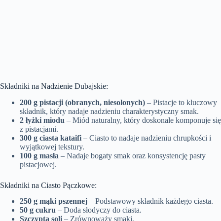
Składniki na Nadzienie Dubajskie:
200 g pistacji (obranych, niesolonych)
– Pistacje to kluczowy
składnik, który nadaje nadzieniu charakterystyczny smak.
2 łyżki miodu
– Miód naturalny, który doskonale komponuje się
z pistacjami.
300 g ciasta kataifi
– Ciasto to nadaje nadzieniu chrupkości i
wyjątkowej tekstury.
100 g masła
– Nadaje bogaty smak oraz konsystencję pasty
pistacjowej.
Składniki na Ciasto Pączkowe:
250 g mąki pszennej
– Podstawowy składnik każdego ciasta.
50 g cukru
– Doda słodyczy do ciasta.
Szczypta soli
– Zrównoważy smaki.