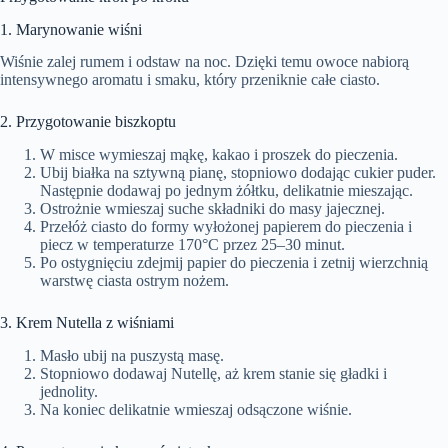
1. Marynowanie wiśni
Wiśnie zalej rumem i odstaw na noc. Dzięki temu owoce nabiorą
intensywnego aromatu i smaku, który przeniknie całe ciasto.
2. Przygotowanie biszkoptu
W misce wymieszaj mąkę, kakao i proszek do pieczenia.
Ubij białka na sztywną pianę, stopniowo dodając cukier puder.
Następnie dodawaj po jednym żółtku, delikatnie mieszając.
Ostrożnie wmieszaj suche składniki do masy jajecznej.
Przełóż ciasto do formy wyłożonej papierem do pieczenia i
piecz w temperaturze 170°C przez 25–30 minut.
Po ostygnięciu zdejmij papier do pieczenia i zetnij wierzchnią
warstwę ciasta ostrym nożem.
3. Krem Nutella z wiśniami
Masło ubij na puszystą masę.
Stopniowo dodawaj Nutellę, aż krem stanie się gładki i
jednolity.
Na koniec delikatnie wmieszaj odsączone wiśnie.