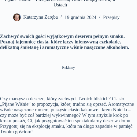
T
n
t
i
s
Ustach
i
e
n
c
m
g
r
e
s
e
Katarzyna Zaręba
19 grudnia 2024
Przepisy
e
n
Zachwyć swoich gości wyjątkowym deserem pełnym smaku.
Poznaj tajemnicę ciasta, które łączy intensywną czekoladę,
delikatną śmietanę i aromatyczne wiśnie nasączone alkoholem.
Reklamy
Czy marzysz o deserze, który zachwyci Twoich bliskich? Ciasto
„Pijane Wiśnie” to propozycja, której trudno się oprzeć. Aromatyczne
wiśnie nasączone rumem, puszyste ciasto kakaowe i krem Nutella –
czy może być coś bardziej wykwintnego? W tym artykule krok po
kroku pokażę Ci, jak przygotować ten spektakularny deser w domu.
Przygotuj się na eksplozję smaku, która na długo zapadnie w pamięć
Twoim gościom!