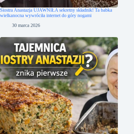
Siostra Anastazja UJAWNIŁA sekretny składnik! Ta babka
wielkanocna wywróciła internet do góry nogami
30 marca 2026