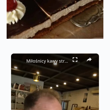
×
Miłośnicy kawy straciliby tutaj kontrolę 🤯☕