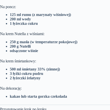
Na poncz:
125 ml rumu (z marynaty wiśniowej)
200 ml wody
1 łyżeczka cukru
Na krem Nutella z wiśniami:
250 g masła (w temperaturze pokojowej)
200 g Nutelli
odsączone wiśnie
Na krem śmietankowy:
500 ml śmietany 33% (zimnej)
3 łyżki cukru pudru
2 łyżeczki żelatyny
Na dekorację:
kakao lub starta gorzka czekolada
Przygotowanie krok po kroku