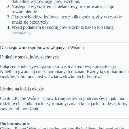
dokładnie wyrównując powierzchnię.
Następnie wyłóż krem śmietankowy, rozprowadzając go
równomiernie.
Ciasto schłodź w lodówce przez kilka godzin, aby wszystkie
smaki się przegryzły.
Przed podaniem udekoruj powierzchnię kakao lub startą
czekoladą.
Dlaczego warto spróbować „Pijanych Wiśni”?
Unikalny smak, który zachwyca
Połączenie intensywnego smaku wiśni z kremową konsystencją
Nutelli to gwarancja niezapomnianych doznań. Każdy kęs to harmonia
smaków, która przenosi w świat wykwintnych deserów.
Idealny na każdą okazję
Ciasto „Pijane Wiśnie” sprawdzi się zarówno podczas świąt, jak i na
rodzinnych spotkaniach czy romantycznych kolacjach. To deser, który
zawsze robi wrażenie.
Podsumowanie
Ciasto „Pijane Wiśnie” to idealny wybór dla każdego, kto ceni sobie