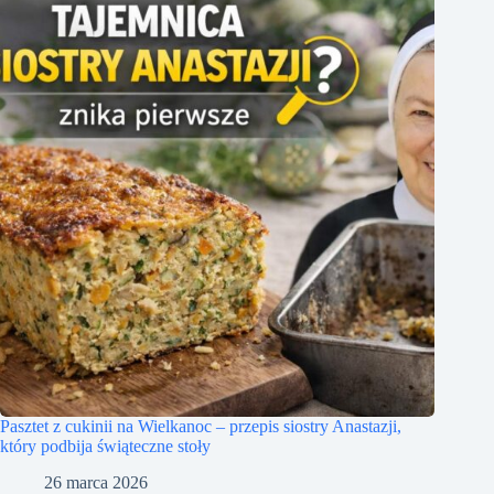
Pasztet z cukinii na Wielkanoc – przepis siostry Anastazji,
który podbija świąteczne stoły
26 marca 2026