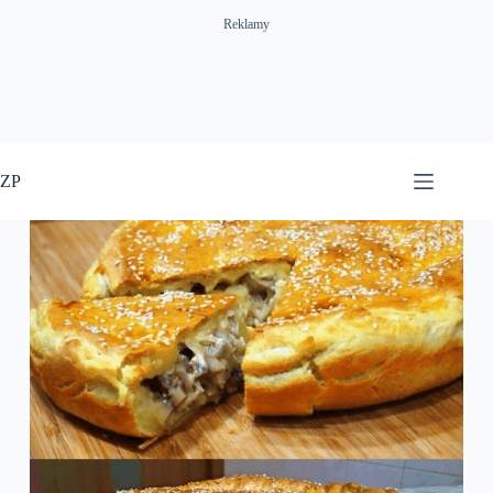
Reklamy
Przejdź
do
ZP
treści