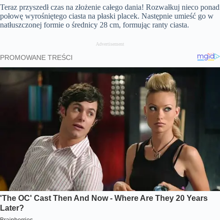
Teraz przyszedł czas na złożenie całego dania! Rozwałkuj nieco ponad
połowę wyrośniętego ciasta na płaski placek. Następnie umieść go w
natłuszczonej formie o średnicy 28 cm, formując ranty ciasta.
Advertisement