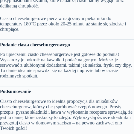
posyp nasionami sezamu, które nadadzą ciastu ładny wygląd oraz
delikatną chrupkość.
Ciasto cheeseburgerowe piecz w nagrzanym piekarniku do
temperatury 180°C przez około 20-25 minut, aż stanie się złociste i
chrupiące.
Podanie ciasta cheeseburgerowego
Po upieczeniu ciasto cheeseburgerowe jest gotowe do podania!
Wystarczy je pokroić na kawałki i podać na gorąco. Możesz je
serwować z ulubionymi dodatkami, takimi jak sałatka, frytki czy dipy.
To danie idealnie sprawdzi się na każdej imprezie lub w czasie
rodzinnych spotkań.
Podsumowanie
Ciasto cheeseburgerowe to idealna propozycja dla miłośników
cheeseburgerów, którzy chcą spróbować czegoś nowego. Prosty
przepis, pyszne składniki i łatwa w wykonaniu receptura sprawiają, że
jest to danie, które zaskoczy każdego. Wykorzystaj świeże składniki i
przygotuj ciasto w domowym zaciszu – na pewno zachwyci ono
Twoich gości!