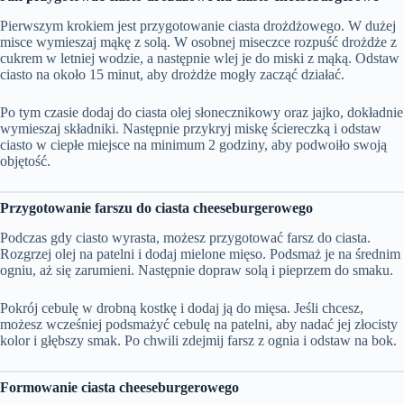
Pierwszym krokiem jest przygotowanie ciasta drożdżowego. W dużej
misce wymieszaj mąkę z solą. W osobnej miseczce rozpuść drożdże z
cukrem w letniej wodzie, a następnie wlej je do miski z mąką. Odstaw
ciasto na około 15 minut, aby drożdże mogły zacząć działać.
Po tym czasie dodaj do ciasta olej słonecznikowy oraz jajko, dokładnie
wymieszaj składniki. Następnie przykryj miskę ściereczką i odstaw
ciasto w ciepłe miejsce na minimum 2 godziny, aby podwoiło swoją
objętość.
Przygotowanie farszu do ciasta cheeseburgerowego
Podczas gdy ciasto wyrasta, możesz przygotować farsz do ciasta.
Rozgrzej olej na patelni i dodaj mielone mięso. Podsmaż je na średnim
ogniu, aż się zarumieni. Następnie dopraw solą i pieprzem do smaku.
Pokrój cebulę w drobną kostkę i dodaj ją do mięsa. Jeśli chcesz,
możesz wcześniej podsmażyć cebulę na patelni, aby nadać jej złocisty
kolor i głębszy smak. Po chwili zdejmij farsz z ognia i odstaw na bok.
Formowanie ciasta cheeseburgerowego