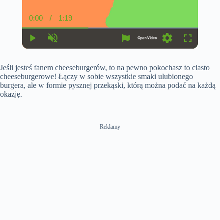
0:00
/
1:19
C
D
u
u
r
r
r
a
P
U
S
F
e
t
l
n
e
u
n
i
a
m
t
l
t
o
Jeśli jesteś fanem cheeseburgerów, to na pewno pokochasz to ciasto
y
u
t
l
T
n
t
i
s
cheeseburgerowe! Łączy w sobie wszystkie smaki ulubionego
i
e
n
c
burgera, ale w formie pysznej przekąski, którą można podać na każdą
m
g
r
okazję.
e
s
e
e
n
Reklamy