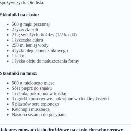
spożywczych. Oto lista:
Składniki na ciasto:
500 g mąki pszennej
2 łyżeczki soli
21 g świeżych drożdży (1/2 kostki)
1 łyżeczka cukru
250 ml letniej wody
4 łyżki oleju słonecznikowego
1 jajko
1 łyżka oleju do natłuszczenia formy
Składniki na farsz:
500 g mielonego mięsa
Sól i pieprz do smaku
1 cebula, pokrojona w kostkę
3 ogórki konserwowe, pokrojone w cienkie plasterki
6 plastrów sera topionego
Ketchup i musztarda
Nasiona sezamu do posypania
Jak przygotować ciasto drożdżowe na ciasto cheeseburgerowe