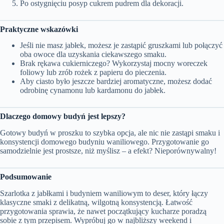
Po ostygnięciu posyp cukrem pudrem dla dekoracji.
Praktyczne wskazówki
Jeśli nie masz jabłek, możesz je zastąpić gruszkami lub połączyć
oba owoce dla uzyskania ciekawszego smaku.
Brak rękawa cukierniczego? Wykorzystaj mocny woreczek
foliowy lub zrób rożek z papieru do pieczenia.
Aby ciasto było jeszcze bardziej aromatyczne, możesz dodać
odrobinę cynamonu lub kardamonu do jabłek.
Dlaczego domowy budyń jest lepszy?
Gotowy budyń w proszku to szybka opcja, ale nic nie zastąpi smaku i
konsystencji domowego budyniu waniliowego. Przygotowanie go
samodzielnie jest prostsze, niż myślisz – a efekt? Nieporównywalny!
Podsumowanie
Szarlotka z jabłkami i budyniem waniliowym to deser, który łączy
klasyczne smaki z delikatną, wilgotną konsystencją. Łatwość
przygotowania sprawia, że nawet początkujący kucharze poradzą
sobie z tym przepisem. Wypróbuj go w najbliższy weekend i