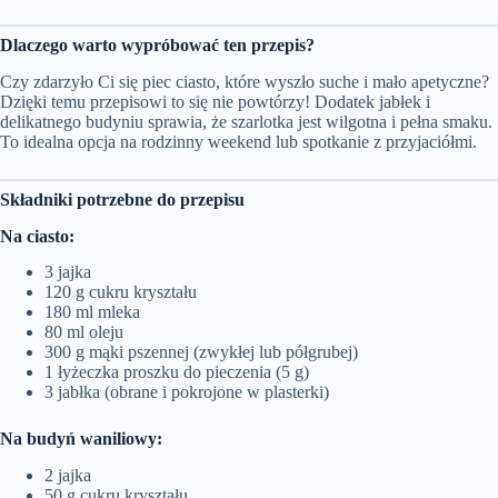
Dlaczego warto wypróbować ten przepis?
Czy zdarzyło Ci się piec ciasto, które wyszło suche i mało apetyczne?
Dzięki temu przepisowi to się nie powtórzy! Dodatek jabłek i
delikatnego budyniu sprawia, że szarlotka jest wilgotna i pełna smaku.
To idealna opcja na rodzinny weekend lub spotkanie z przyjaciółmi.
Składniki potrzebne do przepisu
Na ciasto:
3 jajka
120 g cukru kryształu
180 ml mleka
80 ml oleju
300 g mąki pszennej (zwykłej lub półgrubej)
1 łyżeczka proszku do pieczenia (5 g)
3 jabłka (obrane i pokrojone w plasterki)
Na budyń waniliowy:
2 jajka
50 g cukru kryształu