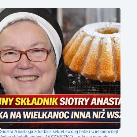
Siostra Anastazja zdradziła sekret swojej babki wielkanocnej!
Jeden składnik zmienia WSZYSTKO – nikt się tego nie