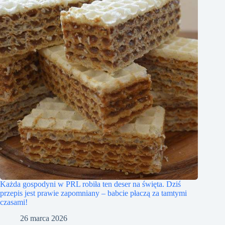
Każda gospodyni w PRL robiła ten deser na święta. Dziś
przepis jest prawie zapomniany – babcie płaczą za tamtymi
czasami!
26 marca 2026