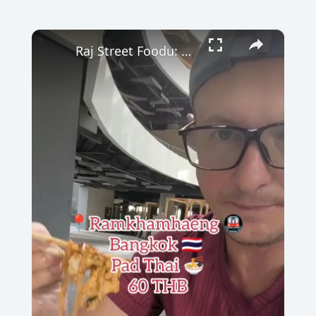
×
Raj Street Foodu: Pad Thai za 60 Batów pod Stacją Ramkhamhaeng 🍜✨