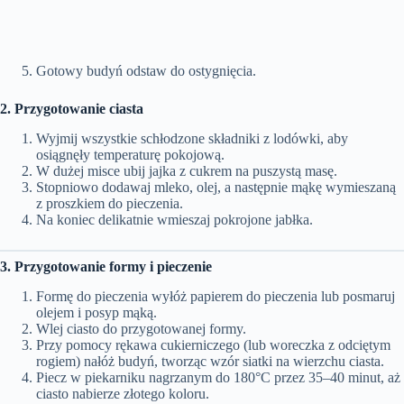
Gotowy budyń odstaw do ostygnięcia.
2. Przygotowanie ciasta
Wyjmij wszystkie schłodzone składniki z lodówki, aby
osiągnęły temperaturę pokojową.
W dużej misce ubij jajka z cukrem na puszystą masę.
Stopniowo dodawaj mleko, olej, a następnie mąkę wymieszaną
z proszkiem do pieczenia.
Na koniec delikatnie wmieszaj pokrojone jabłka.
3. Przygotowanie formy i pieczenie
Formę do pieczenia wyłóż papierem do pieczenia lub posmaruj
olejem i posyp mąką.
Wlej ciasto do przygotowanej formy.
Przy pomocy rękawa cukierniczego (lub woreczka z odciętym
rogiem) nałóż budyń, tworząc wzór siatki na wierzchu ciasta.
Piecz w piekarniku nagrzanym do 180°C przez 35–40 minut, aż
ciasto nabierze złotego koloru.