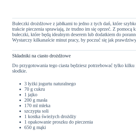
Bułeczki drożdżowe z jabłkami to jedno z tych dań, które szyb
trakcie pieczenia sprawiają, że trudno im się oprzeć. Z pomocą
bułeczki, które będą idealnym deserem lub dodatkiem do poranne
Wystarczy kilkanaście minut pracy, by poczuć się jak prawdziwy
Składniki na ciasto drożdżowe
Do przygotowania tego ciasta będziesz potrzebować tylko kilku
słodkie.
3 łyżki jogurtu naturalnego
70 g cukru
1 jajko
200 g masła
170 ml mleka
szczypta soli
1 kostka świeżych drożdży
1 opakowanie proszku do pieczenia
650 g mąki