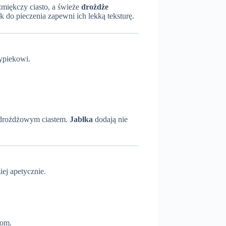
zmiękczy ciasto, a świeże
drożdże
 do pieczenia zapewni ich lekką teksturę.
ypiekowi.
z drożdżowym ciastem.
Jabłka
dodają nie
iej apetycznie.
dom.