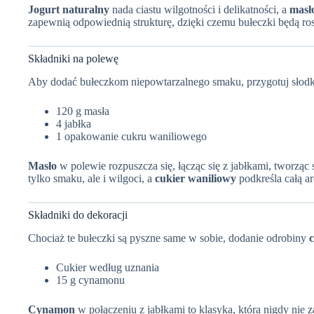
Jogurt naturalny
nada ciastu wilgotności i delikatności, a
masł
zapewnią odpowiednią strukturę, dzięki czemu bułeczki będą ros
Składniki na polewę
Aby dodać bułeczkom niepowtarzalnego smaku, przygotuj słodką
120 g masła
4 jabłka
1 opakowanie cukru waniliowego
Masło
w polewie rozpuszcza się, łącząc się z jabłkami, tworzą
tylko smaku, ale i wilgoci, a
cukier waniliowy
podkreśla całą a
Składniki do dekoracji
Chociaż te bułeczki są pyszne same w sobie, dodanie odrobiny
Cukier według uznania
15 g cynamonu
Cynamon
w połączeniu z jabłkami to klasyka, która nigdy nie