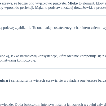
o
sprawi, że będzie ono wyjątkowo puszyste.
Mleko
to element, który 
ły wprost do perfekcji. Mąka to podstawa każdej drożdżówki, a proszek
 polewę z jabłkami. To ona nadaje ostatecznego charakteru całemu w
c słodką, lekko karmelową konsystencję, która idealnie komponuje się 
romatyczną kompozycję.
cukru
i
cynamonu
na wierzch sprawia, że wyglądają one jeszcze bardz
 zawiedzie. Doda bułeczkom intensywności, a ich zapach wypełni cały 