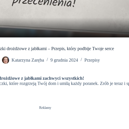
l
a
y
zki drożdżowe z jabłkami – Przepis, który podbije Twoje serce
V
Katarzyna Zaręba
9 grudnia 2024
Przepisy
i
 drożdżowe z jabłkami zachwyci wszystkich!
czki, które rozgrzeją Twój dom i umilą każdy poranek. Zrób je teraz i
d
e
Reklamy
o