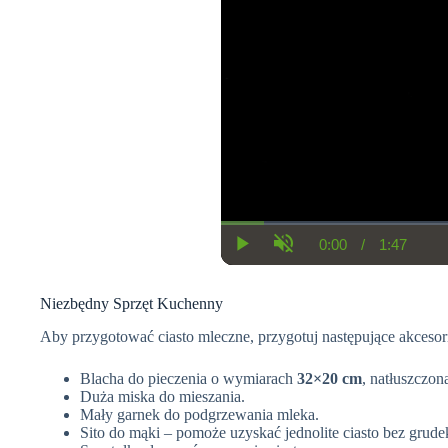
0:00
/
1:47
C
D
P
U
u
u
l
n
r
r
a
m
r
a
Niezbędny Sprzęt Kuchenny
y
u
e
t
t
n
i
e
Aby przygotować ciasto mleczne, przygotuj następujące akcesor
t
o
T
n
i
Blacha do pieczenia o wymiarach
32×20 cm
, natłuszczon
m
Duża miska do mieszania.
e
Mały garnek do podgrzewania mleka.
Sito do mąki – pomoże uzyskać jednolite ciasto bez grude