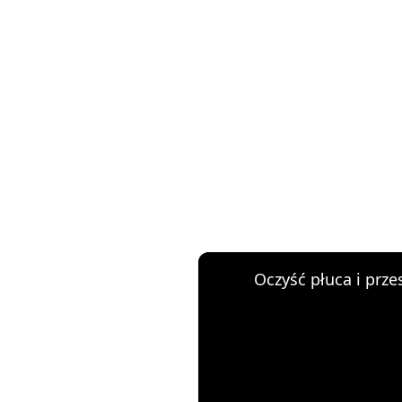
Oczyść płuca i przes