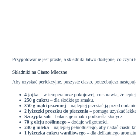
Przygotowanie jest proste, a składniki łatwo dostępne, co czyni
Składniki na Ciasto Mleczne
Aby uzyskać perfekcyjne, puszyste ciasto, potrzebujesz następu
4 jajka
– w temperaturze pokojowej, co sprawia, że lepiej 
250 g cukru
– dla słodkiego smaku.
350 g mąki pszennej
– najlepiej przesiać ją przed dodan
2 łyżeczki proszku do pieczenia
– pomaga uzyskać lekką 
Szczypta soli
– balansuje smak i podkreśla słodycz.
70 g oleju roślinnego
– dodaje wilgotności.
240 g mleka
– najlepiej pełnotłustego, aby nadać ciastu
1 łyżeczka cukru waniliowego
– dla delikatnego aromatu