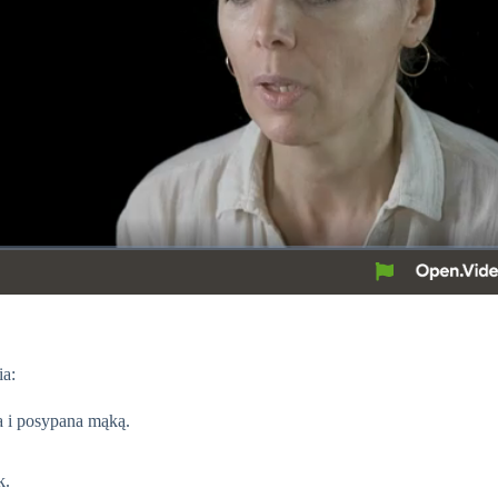
ia:
a i posypana mąką.
k.