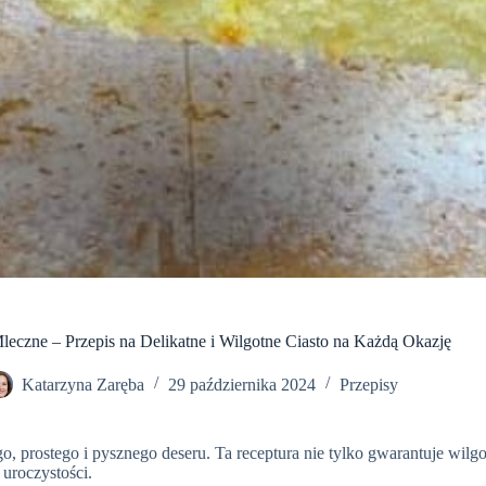
leczne – Przepis na Delikatne i Wilgotne Ciasto na Każdą Okazję
Katarzyna Zaręba
29 października 2024
Przepisy
 prostego i pysznego deseru. Ta receptura nie tylko gwarantuje wilgotne
uroczystości.