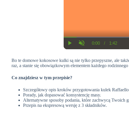
0:00
/
1:42
C
D
P
U
u
u
l
n
r
r
a
m
r
a
Bo te domowe kokosowe kulki są nie tylko przepyszne, ale także
y
u
e
t
t
raz, a stanie się obowiązkowym elementem każdego rodzinnego 
n
i
e
t
o
T
n
Co znajdziesz w tym przepisie?
i
m
e
Szczegółowy opis kroków przygotowania kulek Raffaello
Porady, jak dopasować konsystencję masy.
Alternatywne sposoby podania, które zachwycą Twoich g
Przepis na ekspresową wersję z 3 składników.