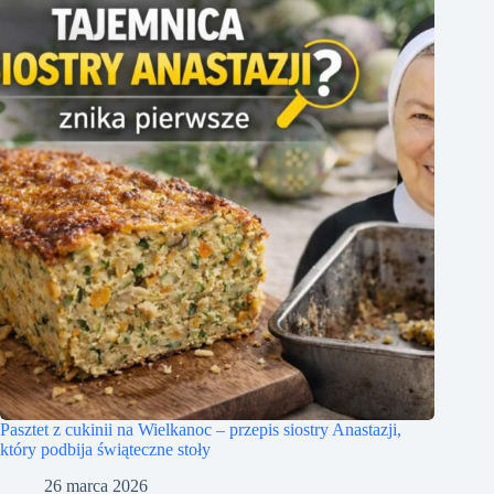
Pasztet z cukinii na Wielkanoc – przepis siostry Anastazji,
który podbija świąteczne stoły
26 marca 2026