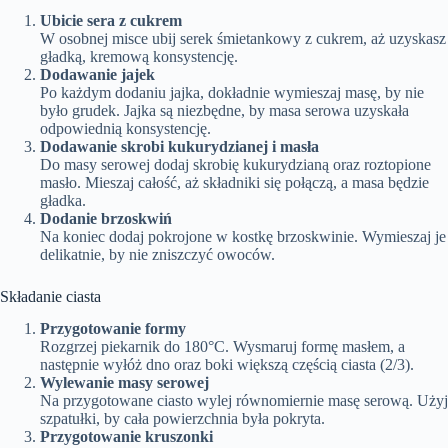
Ubicie sera z cukrem
W osobnej misce ubij serek śmietankowy z cukrem, aż uzyskasz
gładką, kremową konsystencję.
Dodawanie jajek
Po każdym dodaniu jajka, dokładnie wymieszaj masę, by nie
było grudek. Jajka są niezbędne, by masa serowa uzyskała
odpowiednią konsystencję.
Dodawanie skrobi kukurydzianej i masła
Do masy serowej dodaj skrobię kukurydzianą oraz roztopione
masło. Mieszaj całość, aż składniki się połączą, a masa będzie
gładka.
Dodanie brzoskwiń
Na koniec dodaj pokrojone w kostkę brzoskwinie. Wymieszaj je
delikatnie, by nie zniszczyć owoców.
Składanie ciasta
Przygotowanie formy
Rozgrzej piekarnik do 180°C. Wysmaruj formę masłem, a
następnie wyłóż dno oraz boki większą częścią ciasta (2/3).
Wylewanie masy serowej
Na przygotowane ciasto wylej równomiernie masę serową. Użyj
szpatułki, by cała powierzchnia była pokryta.
Przygotowanie kruszonki