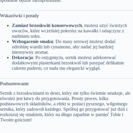
spotkanie będzie niezapomniane.
Wskazówki i porady
Zamiast brzoskwiń konserwowych
, możesz użyć świeżych
owoców, które wcześniej pokroisz na kawałki i odsączysz z
nadmiaru soku.
Wzbogacenie smaku
: Do masy serowej możesz dodać
odrobinę wanilii lub cynamonu, aby nadać jej bardziej
intensywny aromat.
Dekoracja
: Po ostygnięciu, sernik możesz udekorować
dodatkowymi plasterkami brzoskwiń lub posypać delikatnie
cukrem pudrem, co nada mu elegancki wygląd.
Podsumowanie
Sernik z brzoskwiniami to deser, który nie tylko świetnie smakuje, ale
również jest łatwy do przygotowania. Prosty proces, kilka
podstawowych składników, a efekt w postaci pysznego, wilgotnego
sernika, który zadowoli każdego. Spróbuj go przygotować już dziś i
rozkoszuj się smakiem, który na długo zapadnie w pamięć Tobie i
Twoim gościom!