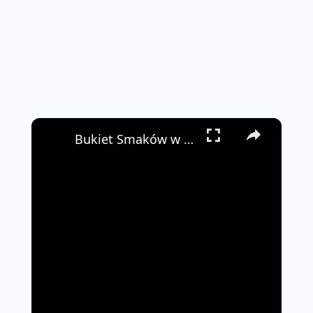
×
Bukiet Smaków w Bangkoku: Quarter Pounder z Kremowym Parmezanem 🍔🌶️