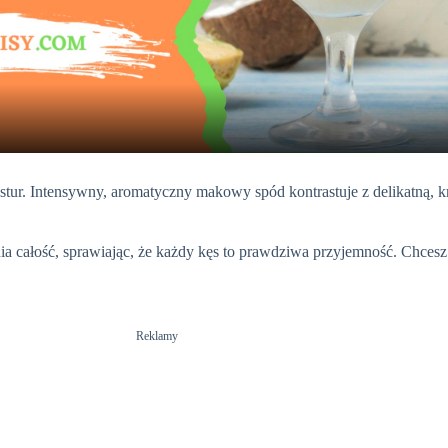
l
a
y
stur. Intensywny, aromatyczny makowy spód kontrastuje z delikatną
V
ia całość, sprawiając, że każdy kęs to prawdziwa przyjemność. Chcesz
i
d
Reklamy
e
o