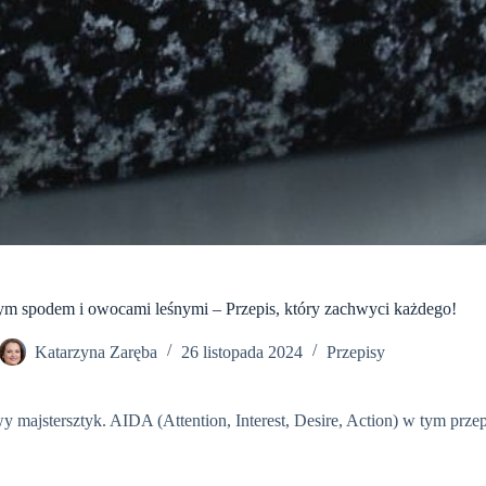
m spodem i owocami leśnymi – Przepis, który zachwyci każdego!
Katarzyna Zaręba
26 listopada 2024
Przepisy
y majstersztyk. AIDA (Attention, Interest, Desire, Action) w tym przepi