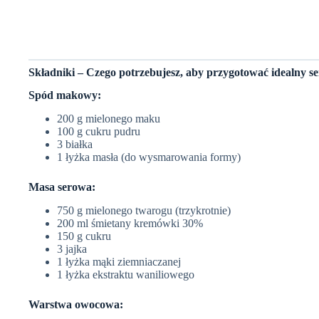
Składniki – Czego potrzebujesz, aby przygotować idealny s
Spód makowy:
200 g mielonego maku
100 g cukru pudru
3 białka
1 łyżka masła (do wysmarowania formy)
Masa serowa:
750 g mielonego twarogu (trzykrotnie)
200 ml śmietany kremówki 30%
150 g cukru
3 jajka
1 łyżka mąki ziemniaczanej
1 łyżka ekstraktu waniliowego
Warstwa owocowa: