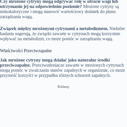
Czy mrożone cytryny mogą odgrywać rolę w utracie wagi lub
m
g
r
utrzymaniu jej na odpowiednim poziomie?
Mrożone cytryny są
e
s
e
niskokaloryczne i mogą stanowić wartościowy dodatek do planu
e
n
zarządzania wagą.
Związek między mrożonymi cytrynami a metabolizmem.
Niektóre
badania sugerują, że związki zawarte w cytrynach mogą korzystnie
wpływać na metabolizm, co może pomóc w zarządzaniu wagą.
Właściwości Przeciwzapalne
Jak mrożone cytryny mogą działać jako naturalne środki
przeciwzapalne.
Przeciwutleniacze zawarte w mrożonych cytrynach
mogą pomóc w zwalczaniu stanów zapalnych w organizmie, co może
przynieść korzyści w przypadku różnych schorzeń zapalnych.
Reklamy