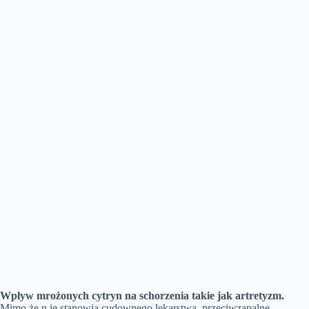
Wpływ mrożonych cytryn na schorzenia takie jak artretyzm.
Mimo że n ie stanowią cudownego lekarstwa, przeciwzapalne