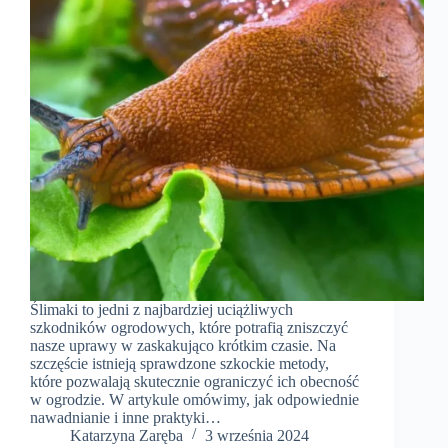
Ślimaki to jedni z najbardziej uciążliwych
szkodników ogrodowych, które potrafią zniszczyć
nasze uprawy w zaskakująco krótkim czasie. Na
szczęście istnieją sprawdzone szkockie metody,
które pozwalają skutecznie ograniczyć ich obecność
w ogrodzie. W artykule omówimy, jak odpowiednie
nawadnianie i inne praktyki…
Katarzyna Zaręba
3 września 2024