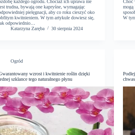
ozdobę każdego ogrodu. Chociaż ich uprawa nie
Choć 
jest trudna, bywają one kapryśne, wymagając
mogą 
odpowiedniej pielęgnacji, aby co roku cieszyć oko
sposo
obfitym kwitnieniem. W tym artykule dowiesz się,
W tym
jak odpowiednio…
Katarzyna Zaręba
30 sierpnia 2024
Ogród
Gwarantowany wzrost i kwitnienie roślin dzięki
Podlej
jednej szklance tego naturalnego płynu
chwas