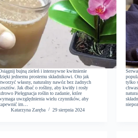
Osiągnij bujną zieleń i intensywne kwitnienie
Serwat
dzięki jednemu prostemu składnikowi. Oto jak
popul
stworzyć własny, naturalny nawóz bez żadnych
tylko
kosztów. Jak dbać o rośliny, aby kwitły i rosły
chwast
zdrowo Pielęgnacja roślin to zadanie, które
natur
wymaga uwzględnienia wielu czynników, aby
skład
zapewnić im…
niepo
Katarzyna Zaręba
29 sierpnia 2024