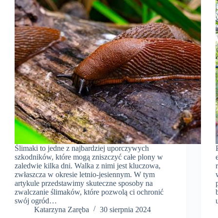
Ślimaki to jedne z najbardziej uporczywych
szkodników, które mogą zniszczyć całe plony w
zaledwie kilka dni. Walka z nimi jest kluczowa,
zwłaszcza w okresie letnio-jesiennym. W tym
artykule przedstawimy skuteczne sposoby na
zwalczanie ślimaków, które pozwolą ci ochronić
swój ogród…
Katarzyna Zaręba
30 sierpnia 2024