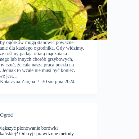
by ogórków mogą stanowić poważne
nie dla każdego ogrodnika. Gdy widzimy,
ze rośliny padają ofiarą mączniaka
mego lub innych chorób grzybowych,
y czuć, że cała nasza praca poszła na
 Jednak to wcale nie musi być koniec.
we jest…
Katarzyna Zaręba
30 sierpnia 2024
Ogród
większyć plonowanie borówki
kańskiej? Odkryj sprawdzone metody