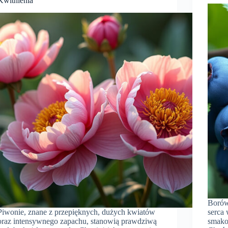
Kwitnienia
Borów
Piwonie, znane z przepięknych, dużych kwiatów
serca
oraz intensywnego zapachu, stanowią prawdziwą
smako