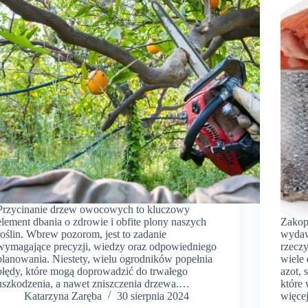
Przycinanie drzew owocowych to kluczowy
element dbania o zdrowie i obfite plony naszych
Zakop
roślin. Wbrew pozorom, jest to zadanie
wydaw
wymagające precyzji, wiedzy oraz odpowiedniego
rzeczy
planowania. Niestety, wielu ogrodników popełnia
wiele 
błędy, które mogą doprowadzić do trwałego
azot,
uszkodzenia, a nawet zniszczenia drzewa.…
które 
Katarzyna Zaręba
30 sierpnia 2024
więce