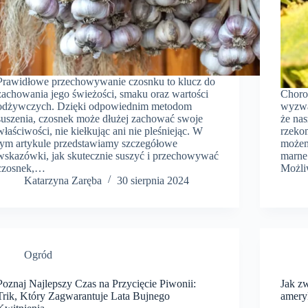
Prawidłowe przechowywanie czosnku to klucz do
zachowania jego świeżości, smaku oraz wartości
Choro
odżywczych. Dzięki odpowiednim metodom
wyzwa
suszenia, czosnek może dłużej zachować swoje
że nas
właściwości, nie kiełkując ani nie pleśniejąc. W
rzeko
tym artykule przedstawiamy szczegółowe
możem
wskazówki, jak skutecznie suszyć i przechowywać
marne.
czosnek,…
Możli
Katarzyna Zaręba
30 sierpnia 2024
Ogród
Poznaj Najlepszy Czas na Przycięcie Piwonii:
Jak z
Trik, Który Zagwarantuje Lata Bujnego
amery