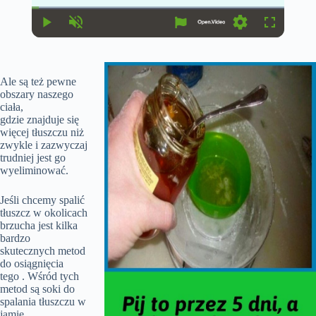
u
u
r
r
r
a
P
U
S
F
e
t
l
n
e
u
n
i
a
m
t
l
t
o
y
u
t
l
T
n
t
i
s
Ale są też pewne
i
e
n
c
m
obszary naszego
g
r
e
s
e
ciała,
e
gdzie znajduje się
n
więcej tłuszczu niż
zwykle i zazwyczaj
trudniej jest go
wyeliminować.
Jeśli chcemy spalić
tłuszcz w okolicach
brzucha jest kilka
bardzo
skutecznych metod
do osiągnięcia
tego . Wśród tych
metod są soki do
spalania tłuszczu w
jamie