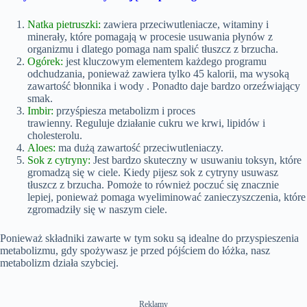
Natka pietruszki:
zawiera przeciwutleniacze, witaminy i
minerały, które pomagają w procesie usuwania płynów z
organizmu i dlatego pomaga nam spalić tłuszcz z brzucha.
Ogórek:
jest kluczowym elementem każdego programu
odchudzania, ponieważ zawiera tylko 45 kalorii, ma wysoką
zawartość błonnika i wody . Ponadto daje bardzo orzeźwiający
smak.
Imbir:
przyśpiesza metabolizm i proces
trawienny. Reguluje działanie cukru we krwi, lipidów i
cholesterolu.
Aloes:
ma dużą zawartość przeciwutleniaczy.
Sok z cytryny:
Jest bardzo skuteczny w usuwaniu toksyn, które
gromadzą się w ciele. Kiedy pijesz sok z cytryny usuwasz
tłuszcz z brzucha. Pomoże to również poczuć się znacznie
lepiej, ponieważ pomaga wyeliminować zanieczyszczenia, które
zgromadziły się w naszym ciele.
Ponieważ składniki zawarte w tym soku są idealne do przyspieszenia
metabolizmu, gdy spożywasz je przed pójściem do łóżka, nasz
metabolizm działa szybciej.
Reklamy