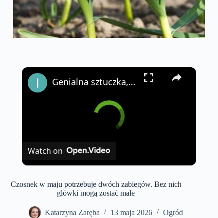
×
Genialna sztuczka, dzięki której rośliny zakwitną bardzo szybko
Watch on
Czosnek w maju potrzebuje dwóch zabiegów. Bez nich
główki mogą zostać małe
Katarzyna Zaręba
13 maja 2026
Ogród