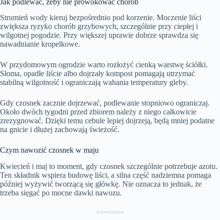
Jak podlewać, żeby nie prowokować chorób
Strumień wody kieruj bezpośrednio pod korzenie. Moczenie liści
zwiększa ryzyko chorób grzybowych, szczególnie przy ciepłej i
wilgotnej pogodzie. Przy większej uprawie dobrze sprawdza się
nawadnianie kropelkowe.
W przydomowym ogrodzie warto rozłożyć cienką warstwę ściółki.
Słoma, opadłe liście albo dojrzały kompost pomagają utrzymać
stabilną wilgotność i ograniczają wahania temperatury gleby.
Gdy czosnek zacznie dojrzewać, podlewanie stopniowo ograniczaj.
Około dwóch tygodni przed zbiorem należy z niego całkowicie
zrezygnować. Dzięki temu cebule lepiej dojrzeją, będą mniej podatne
na gnicie i dłużej zachowają świeżość.
Czym nawozić czosnek w maju
Kwiecień i maj to moment, gdy czosnek szczególnie potrzebuje azotu.
Ten składnik wspiera budowę liści, a silna część nadziemna pomaga
później wyżywić tworzącą się główkę. Nie oznacza to jednak, że
trzeba sięgać po mocne dawki nawozu.
Advertisement