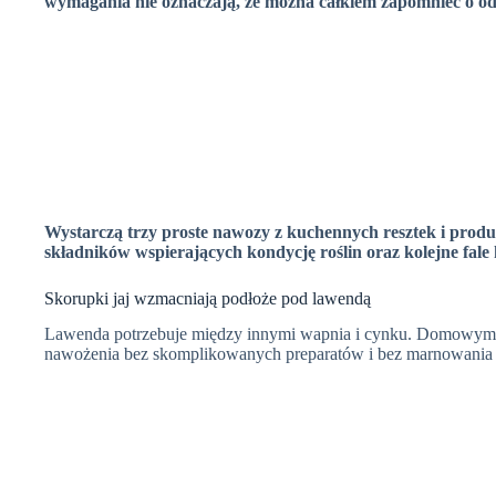
wymagania nie oznaczają, że można całkiem zapomnieć o o
Wystarczą trzy proste nawozy z kuchennych resztek i produ
składników wspierających kondycję roślin oraz kolejne fale 
Skorupki jaj wzmacniają podłoże pod lawendą
Lawenda potrzebuje między innymi wapnia i cynku. Domowym spos
nawożenia bez skomplikowanych preparatów i bez marnowania 