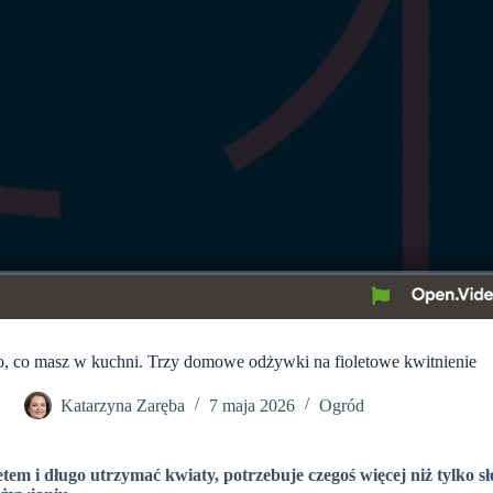
o, co masz w kuchni. Trzy domowe odżywki na fioletowe kwitnienie
Katarzyna Zaręba
7 maja 2026
Ogród
etem i długo utrzymać kwiaty, potrzebuje czegoś więcej niż tylko s