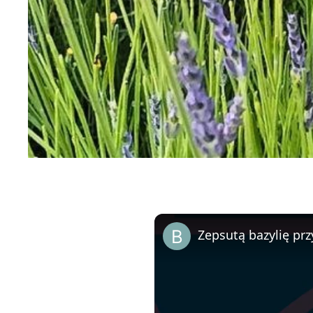
Zepsutą bazylię prz