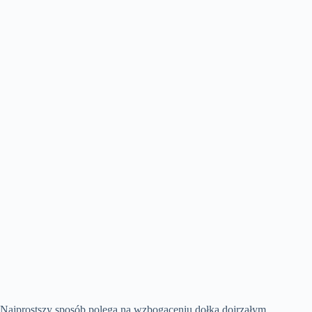
Najprostszy sposób polega na wzbogaceniu dołka dojrzałym