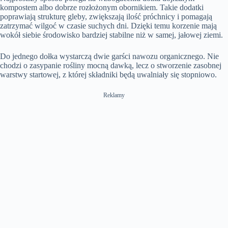
kompostem albo dobrze rozłożonym obornikiem. Takie dodatki
poprawiają strukturę gleby, zwiększają ilość próchnicy i pomagają
zatrzymać wilgoć w czasie suchych dni. Dzięki temu korzenie mają
wokół siebie środowisko bardziej stabilne niż w samej, jałowej ziemi.
Do jednego dołka wystarczą dwie garści nawozu organicznego. Nie
chodzi o zasypanie rośliny mocną dawką, lecz o stworzenie zasobnej
warstwy startowej, z której składniki będą uwalniały się stopniowo.
Reklamy