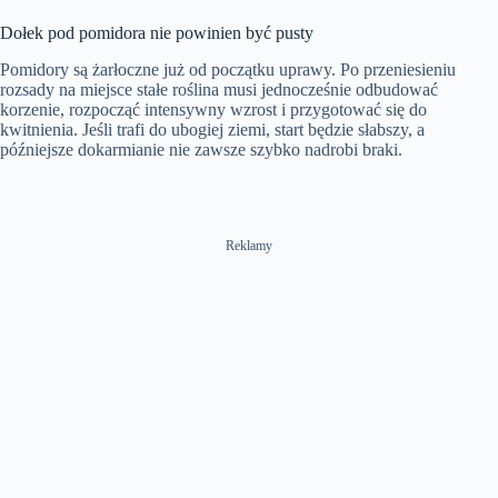
y
Dołek pod pomidora nie powinien być pusty
V
Pomidory są żarłoczne już od początku uprawy. Po przeniesieniu
rozsady na miejsce stałe roślina musi jednocześnie odbudować
korzenie, rozpocząć intensywny wzrost i przygotować się do
i
kwitnienia. Jeśli trafi do ubogiej ziemi, start będzie słabszy, a
późniejsze dokarmianie nie zawsze szybko nadrobi braki.
d
Reklamy
e
o