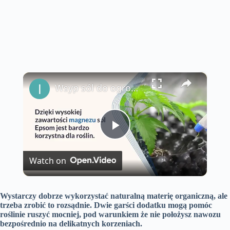
×
Wsyp sól do ogrodu: sztuczka ogrodnika, która działa za każdym razem
P
Watch on
l
Wystarczy dobrze wykorzystać naturalną materię organiczną, ale
a
trzeba zrobić to rozsądnie. Dwie garści dodatku mogą pomóc
roślinie ruszyć mocniej, pod warunkiem że nie położysz nawozu
bezpośrednio na delikatnych korzeniach.