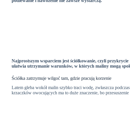
podlewanie i nawożenie nie zawsze wystarczą.
Najprostszym wsparciem jest ściółkowanie, czyli przykryci
ułatwia utrzymanie warunków, w których maliny mogą spo
Ściółka zatrzymuje wilgoć tam, gdzie pracują korzenie
Latem gleba wokół malin szybko traci wodę, zwłaszcza podczas 
krzaczków owocujących ma to duże znaczenie, bo przesuszenie o