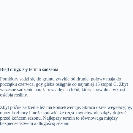
Błąd drugi: zły termin sadzenia
Pomidory sadzi się do gruntu zwykle od drugiej połowy maja do
początku czerwca, gdy gleba osiągnie co najmniej 15 stopni C. Zbyt
wczesne sadzenie naraża rozsadę na chłód, który spowalnia wzrost i
osłabia rośliny.
Zbyt późne sadzenie też ma konsekwencje. Skraca okres wegetacyjny,
opóźnia zbiory i może sprawić, że część owoców nie zdąży dojrzeć
przed końcem sezonu. Najlepszy termin to równowaga między
bezpieczeństwem a długością sezonu.