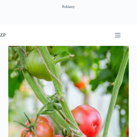
Reklamy
Przejdź
do
ZP
treści