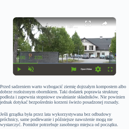
×
Poland: Polish farmers grappling with soaring fertilizer prices as Iran war bites.
0:00
/
2:05
C
D
u
u
r
r
r
a
P
U
S
F
e
t
l
n
e
u
n
i
a
m
t
l
t
o
Przed sadzeniem warto wzbogacić ziemię dojrzałym kompostem albo
y
u
t
l
T
n
t
i
s
dobrze rozłożonym obornikiem. Taki dodatek poprawia strukturę
i
e
n
c
podłoża i zapewnia stopniowe uwalnianie składników. Nie powinien
m
g
r
jednak dotykać bezpośrednio korzeni świeżo posadzonej rozsady.
e
s
e
e
n
Jeśli grządka była przez lata wykorzystywana bez odbudowy
próchnicy, same podlewanie i późniejsze nawożenie mogą nie
wystarczyć. Pomidor potrzebuje zasobnego miejsca od początku.