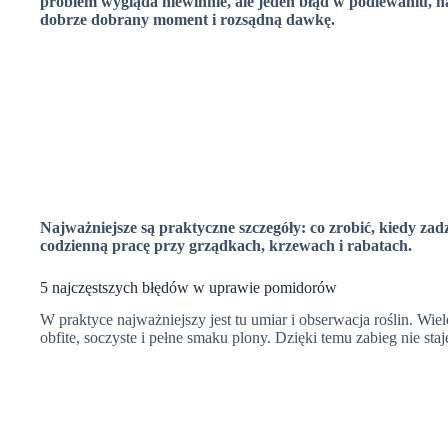
problem wygląda niewinnie, ale jeden błąd w podlewaniu, naw
n
i
e
dobrze dobrany moment i rozsądną dawkę.
t
o
T
n
i
m
e
Najważniejsze są praktyczne szczegóły: co zrobić, kiedy zadzi
codzienną pracę przy grządkach, krzewach i rabatach.
5 najczęstszych błędów w uprawie pomidorów
W praktyce najważniejszy jest tu umiar i obserwacja roślin. Wiel
obfite, soczyste i pełne smaku plony. Dzięki temu zabieg nie st