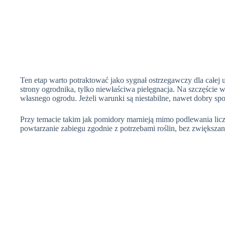
Ten etap warto potraktować jako sygnał ostrzegawczy dla całe
strony ogrodnika, tylko niewłaściwa pielęgnacja. Na szczęści
własnego ogrodu. Jeżeli warunki są niestabilne, nawet dobry spo
Przy temacie takim jak pomidory marnieją mimo podlewania licz
powtarzanie zabiegu zgodnie z potrzebami roślin, bez zwiększa