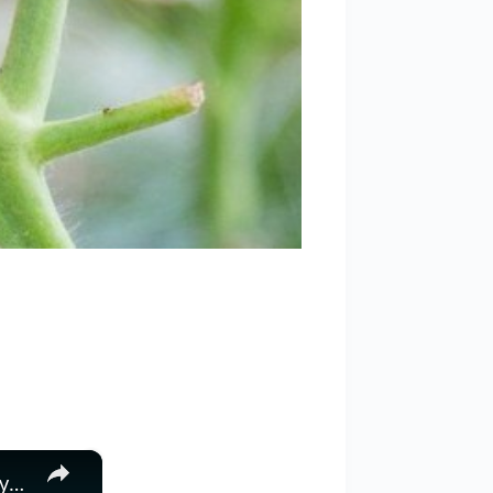
×
Dlaczego warto wbić śrubokręt w ziemię? Sprytna sztuczka doświadczonych ogrodników