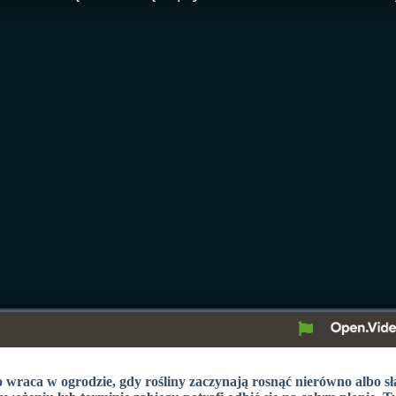
wraca w ogrodzie, gdy rośliny zaczynają rosnąć nierówno albo sł