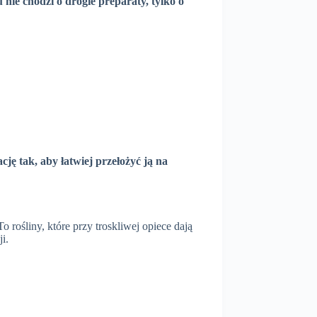
nie chodzi o drogie preparaty, tylko o
n
c
g
r
s
e
e
n
cję tak, aby łatwiej przełożyć ją na
 rośliny, które przy troskliwej opiece dają
i.