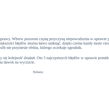
j uprawy. Wbrew pozorom częstą przyczyną niepowodzenia w uprawie 
e większości błędów można łatwo uniknąć, dzięki czemu każdy może ci
sób nie przyniesie efektu, którego oczekuje ogrodnik.
y się kolejność działań. Oto 5 najczęstszych błędów w uprawie pomido
nia dawek na wyczucie.
Reklamy