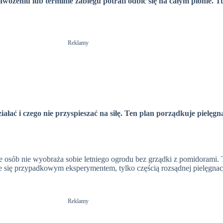
ożeniu lub terminie zabiegu potrafi odbić się na całym plonie. Tu 
Reklamy
ałać i czego nie przyspieszać na siłę. Ten plan porządkuje pielęgna
e osób nie wyobraża sobie letniego ogrodu bez grządki z pomidorami. To
aje się przypadkowym eksperymentem, tylko częścią rozsądnej pielęgnacj
Reklamy