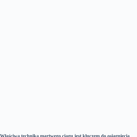
Właściwa technika martwego ciągu jest kluczem do osiągnięcia