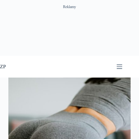
Reklamy
Przejdź
do
ZP
treści