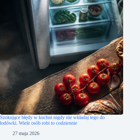
Szokujące błędy w kuchni nigdy nie wkładaj tego do
lodówki. Wiele osób robi to codziennie
27 maja 2026