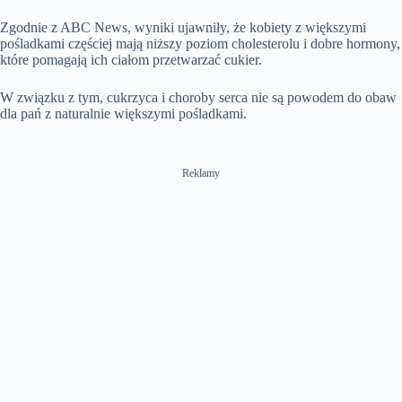
t
o
y
u
t
l
T
n
t
i
s
Zgodnie z ABC News, wyniki ujawniły, że kobiety z większymi
i
e
n
c
m
pośladkami częściej mają niższy poziom cholesterolu i dobre hormony,
g
r
e
s
e
które pomagają ich ciałom przetwarzać cukier.
e
n
W związku z tym, cukrzyca i choroby serca nie są powodem do obaw
dla pań z naturalnie większymi pośladkami.
Reklamy