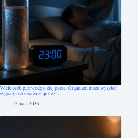
Wiele osób pije wodę o złej porze. Organizm może wysyłać
sygnały ostrzegawcze już dziś
27 maja 2026