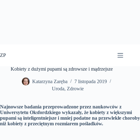
Przejdź
do
ZP
treści
Kobiety z dużymi pupami są zdrowsze i mądrzejsze
Katarzyna Zaręba
7 listopada 2019
Uroda
,
Zdrowie
Najnowsze badania przeprowadzone przez naukowców z
Uniwersytetu Oksfordzkiego wykazały, że kobiety z większymi
pupami są inteligentniejsze i mniej podatne na przewlekłe choroby
niż kobiety z przeciętnym rozmiarem pośladków.