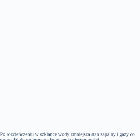
Po rozcieńczeniu w szklance wody zmniejsza stan zapalny i gazy co
prowadzi do szybszego złagodzenia niestrawności.