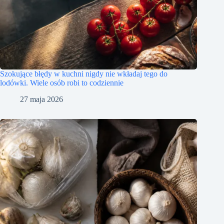
Szokujące błędy w kuchni nigdy nie wkładaj tego do
lodówki. Wiele osób robi to codziennie
27 maja 2026