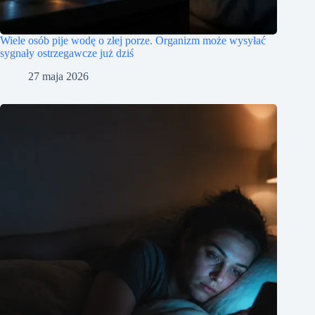
Wiele osób pije wodę o złej porze. Organizm może wysyłać
sygnały ostrzegawcze już dziś
27 maja 2026