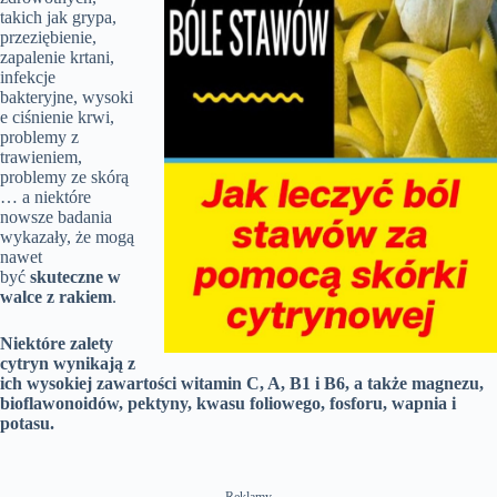
takich jak grypa,
przeziębienie,
zapalenie krtani,
infekcje
bakteryjne, wysoki
e ciśnienie krwi,
problemy z
trawieniem,
problemy ze skórą
… a niektóre
nowsze badania
wykazały, że mogą
nawet
być
skuteczne w
walce z rakiem
.
Niektóre zalety
cytryn wynikają z
ich wysokiej zawartości witamin C, A, B1 i B6, a także magnezu,
bioflawonoidów, pektyny, kwasu foliowego, fosforu, wapnia i
potasu.