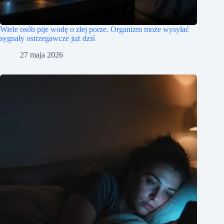
Wiele osób pije wodę o złej porze. Organizm może wysyłać
sygnały ostrzegawcze już dziś
27 maja 2026