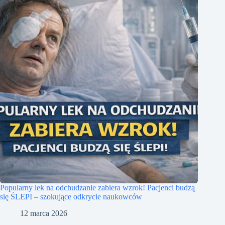
Popularny lek na odchudzanie zabiera wzrok! Pacjenci budzą
się ŚLEPI – szokujące odkrycie naukowców
12 marca 2026