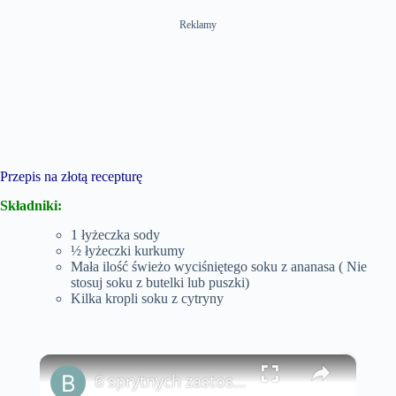
Reklamy
Przepis na złotą recepturę
Składniki:
1 łyżeczka sody
½ łyżeczki kurkumy
Mała ilość świeżo wyciśniętego soku z ananasa ( Nie
stosuj soku z butelki lub puszki)
Kilka kropli soku z cytryny
×
6 sprytnych zastosowań kamienia ałunowego dla Twojej skóry i urody