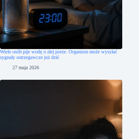
Wiele osób pije wodę o złej porze. Organizm może wysyłać
sygnały ostrzegawcze już dziś
27 maja 2026