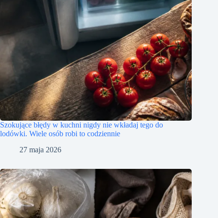
Szokujące błędy w kuchni nigdy nie wkładaj tego do
lodówki. Wiele osób robi to codziennie
27 maja 2026