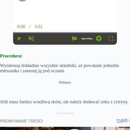
0:00
/
3:51
C
D
u
u
r
r
r
a
P
U
S
F
e
t
l
n
e
u
n
i
a
m
t
l
t
o
Procedura:
y
u
t
l
T
n
t
i
s
i
e
n
c
Wymieszaj dokładnie wszystkie składniki, aż powstanie jednolita
m
g
r
mieszanka i zastosuj ją pod oczami.
e
s
e
e
n
Reklamy
Jeśli masz bardzo wrażliwą skórę, nie należy dodawać soku z cytryny.
Advertisement