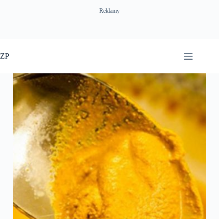
Reklamy
Przejdź
do
ZP
treści