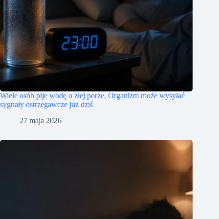
Wiele osób pije wodę o złej porze. Organizm może wysyłać
sygnały ostrzegawcze już dziś
27 maja 2026