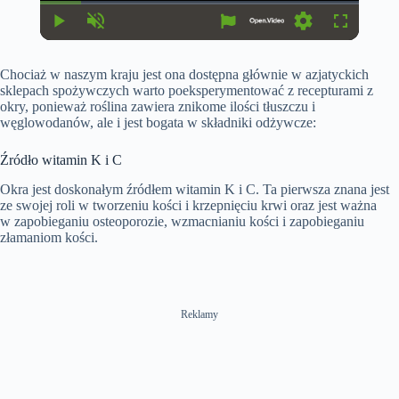
u
u
r
r
r
a
P
U
S
F
e
t
l
n
e
u
n
i
a
m
t
l
t
o
Chociaż w naszym kraju jest ona dostępna głównie w azjatyckich
y
u
t
l
T
n
t
i
s
sklepach spożywczych warto poeksperymentować z recepturami z
i
e
n
c
okry, ponieważ roślina zawiera znikome ilości tłuszczu i
m
g
r
węglowodanów, ale i jest bogata w składniki odżywcze:
e
s
e
e
n
Źródło witamin K i C
Okra jest doskonałym źródłem witamin K i C. Ta pierwsza znana jest
ze swojej roli w tworzeniu kości i krzepnięciu krwi oraz jest ważna
w zapobieganiu osteoporozie, wzmacnianiu kości i zapobieganiu
złamaniom kości.
Reklamy