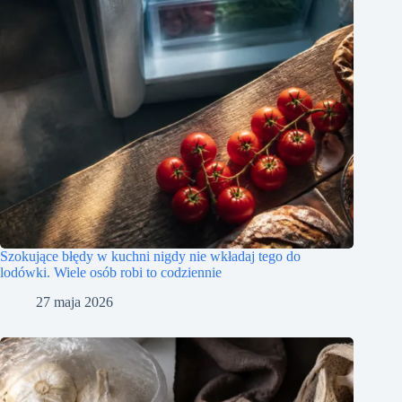
Szokujące błędy w kuchni nigdy nie wkładaj tego do
lodówki. Wiele osób robi to codziennie
27 maja 2026