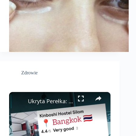
Zdrowie
×
Ukryta Perełka: Hostel Kinboshi Bangkok—Czysty, Wygodny i Idealnie Położony 🏨✨