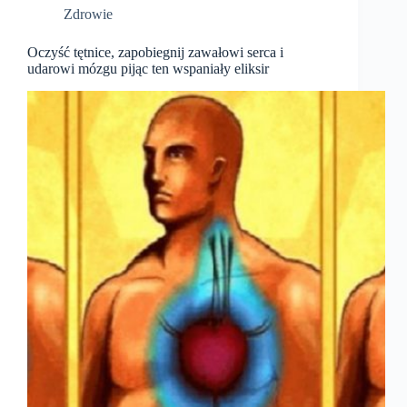
a
m
t
l
t
o
y
Zdrowie
u
t
l
T
n
t
i
s
i
e
n
c
m
Oczyść tętnice, zapobiegnij zawałowi serca i
g
r
e
s
e
udarowi mózgu pijąc ten wspaniały eliksir
e
n