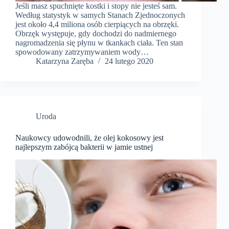
Jeśli masz spuchnięte kostki i stopy nie jesteś sam.
Według statystyk w samych Stanach Zjednoczonych
jest około 4,4 miliona osób cierpiących na obrzęki.
Obrzęk występuje, gdy dochodzi do nadmiernego
nagromadzenia się płynu w tkankach ciała. Ten stan
spowodowany zatrzymywaniem wody…
Katarzyna Zaręba
24 lutego 2020
Uroda
Naukowcy udowodnili, że olej kokosowy jest
najlepszym zabójcą bakterii w jamie ustnej