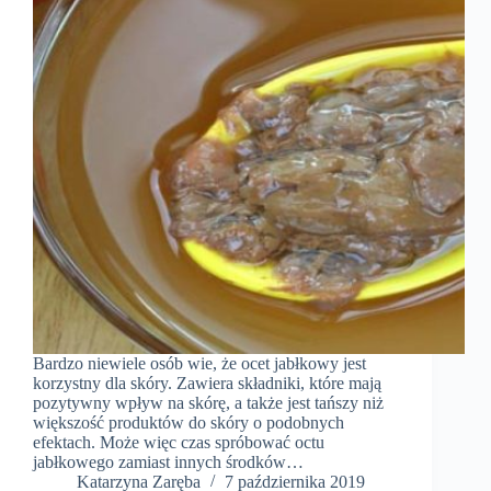
Bardzo niewiele osób wie, że ocet jabłkowy jest
korzystny dla skóry. Zawiera składniki, które mają
pozytywny wpływ na skórę, a także jest tańszy niż
większość produktów do skóry o podobnych
efektach. Może więc czas spróbować octu
jabłkowego zamiast innych środków…
Katarzyna Zaręba
7 października 2019