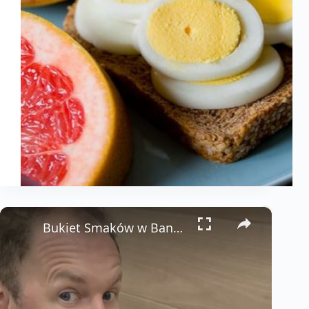
×
Bukiet Smaków w Bangkoku: Quarter Pounder z Kremowym Parmezanem 🍔🌶️